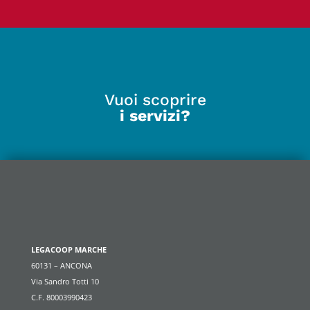
Vuoi scoprire
i servizi?
LEGACOOP MARCHE
60131 – ANCONA
Via Sandro Totti 10
C.F. 80003990423